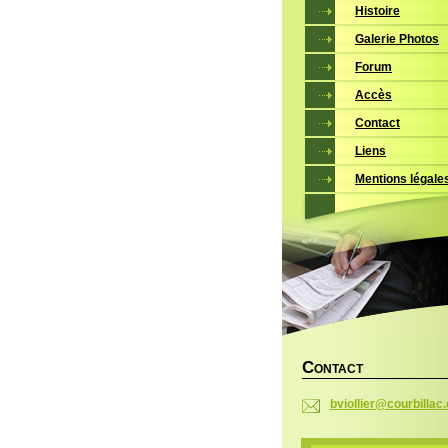
Histoire
Galerie Photos
Forum
Accès
Contact
Liens
Mentions légale
C
ONTACT
bviollie
r@courbi
llac