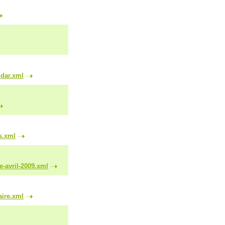
ndar.xml
s.xml
e-avril-2009.xml
aire.xml