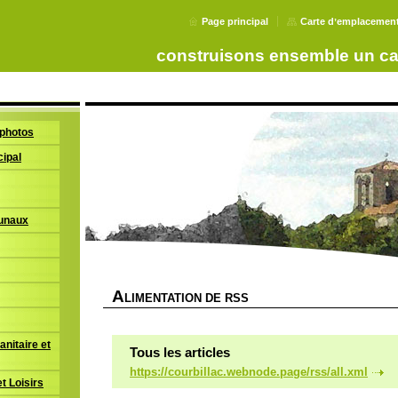
Page principal
Carte dʼemplacemen
construisons ensemble un c
photos
cipal
unaux
A
LIMENTATION DE RSS
nitaire et
Tous les articles
https://courbillac.webnode.page/rss/all.xml
t Loisirs