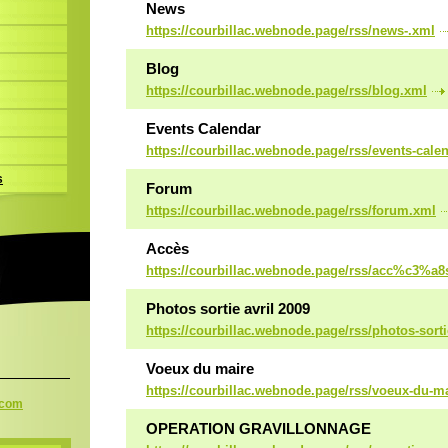
News
https://courbillac.webnode.page/rss/news-.xml
Blog
https://courbillac.webnode.page/rss/blog.xml
Events Calendar
https://courbillac.webnode.page/rss/events-cale
s
Forum
https://courbillac.webnode.page/rss/forum.xml
Accès
https://courbillac.webnode.page/rss/acc%c3%a8
Photos sortie avril 2009
https://courbillac.webnode.page/rss/photos-sorti
Voeux du maire
https://courbillac.webnode.page/rss/voeux-du-m
.com
OPERATION GRAVILLONNAGE